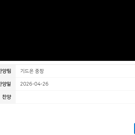
찬양팀
기드온 중창
찬양일
2026-04-26
찬양