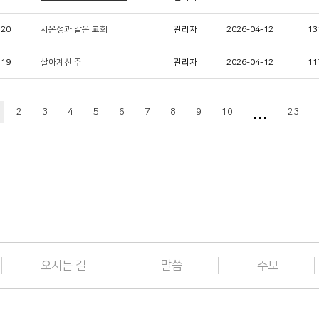
320
시온성과 같은 교회
관리자
2026-04-12
13
319
살아계신 주
관리자
2026-04-12
11
...
2
3
4
5
6
7
8
9
10
23
오시는 길
말씀
주보