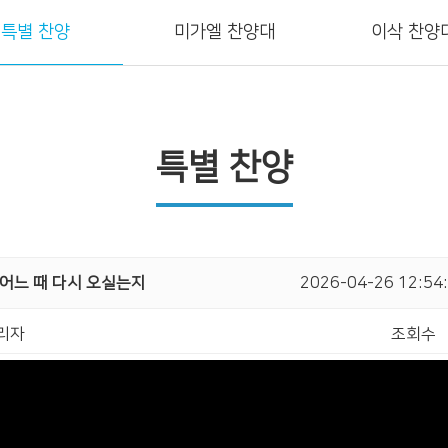
특별 찬양
미가엘 찬양대
이삭 찬양
회소개
말씀
미디어
교회사
특별 찬양
 어느 때 다시 오실는지
2026-04-26 12:54
리자
조회수