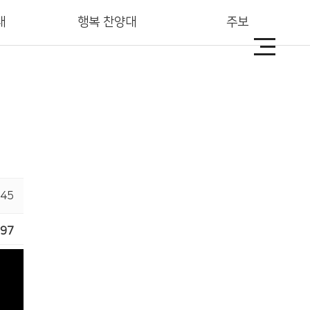
대
행복 찬양대
주보
역
다음세대
:45
97