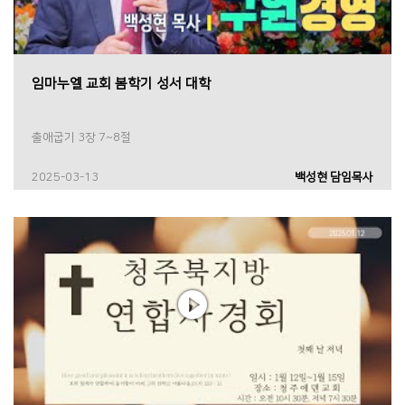
임마누엘 교회 봄학기 성서 대학
출애굽기 3장 7~8절
2025-03-13
백성현 담임목사