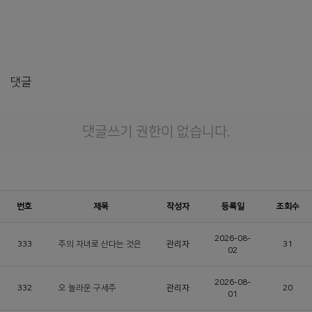
댓글
댓글쓰기 권한이 없습니다.
번호
제목
작성자
등록일
조회수
2026-08-
333
주의 자녀로 산다는 것은
관리자
31
02
2026-08-
332
오 놀라운 구세주
관리자
20
01