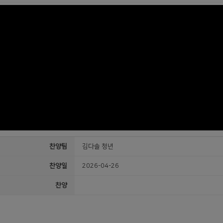
찬양팀
김다솔 청년
찬양일
2026-04-26
찬양