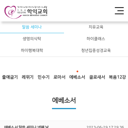
말씀 세미나
치유교육
생명의식탁
하이클래스
하이행복대학
청년집중성경교육
출애굽기
레위기
민수기
로마서
에베소서
골로새서
복음12강
에베소서
에베소서 말씀 세미나 넷째 날
2023-06-29 17:29:36